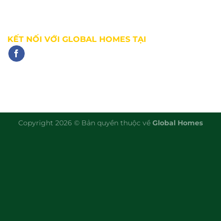
Website:
https://ghomes.vn
KẾT NỐI VỚI GLOBAL HOMES TẠI
Copyright 2026 © Bản quyền thuộc về
Global Homes