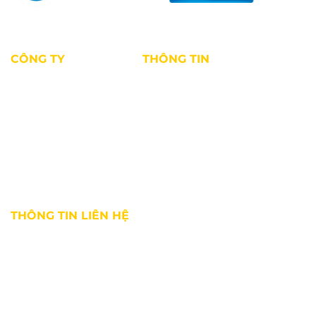
CÔNG TY
THÔNG TIN
Giới thiệu
Tin tức thị trường
Dự án
Kiến thức môi giới
Tuyển dụng
Chính sách bảo mật
Điều khoản sử dụng
THÔNG TIN LIÊN HỆ
Địa chỉ:
36 Bùi Thị Xuân, phường Bến Thành, Quận 1, TP. HCM
Hotline:
0927 18 28 28
Email:
info@ghomes.vn