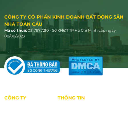
CÔNG TY CỔ PHẦN KINH DOANH BẤT ĐỘNG SẢN
NHÀ TOÀN CẦU
Mã số thuế:
0317977210 - Sở KHĐT TP Hồ Chí Minh cấp ngày
08/08/2023
CÔNG TY
THÔNG TIN
Giới thiệu
Tin tức thị trường
Dự án
Kiến thức môi giới