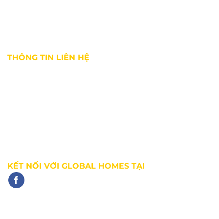
Tuyển dụng
Chính sách bảo mật
Điều khoản sử dụng
THÔNG TIN LIÊN HỆ
Địa chỉ:
36 Bùi Thị Xuân, phường Bến Thành, Quận 1, TP. HCM
Hotline:
0927 18 28 28
Email:
info@ghomes.vn
Website:
https://ghomes.vn
KẾT NỐI VỚI GLOBAL HOMES TẠI