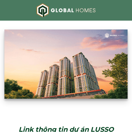
Bỏ
qua
nội
dung
Link thông tin dự án LUSSO