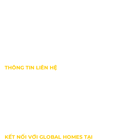
Giới thiệu
Tin tức thị trường
Dự án
Kiến thức môi giới
Tuyển dụng
Chính sách bảo mật
Điều khoản sử dụng
THÔNG TIN LIÊN HỆ
Địa chỉ:
36 Bùi Thị Xuân, phường Bến Thành, Quận 1, TP. HCM
Hotline:
0927 18 28 28
Email:
info@ghomes.vn
Website:
https://ghomes.vn
KẾT NỐI VỚI GLOBAL HOMES TẠI