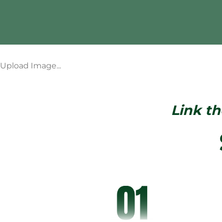
Bỏ
qua
nội
dung
Upload Image...
Link th