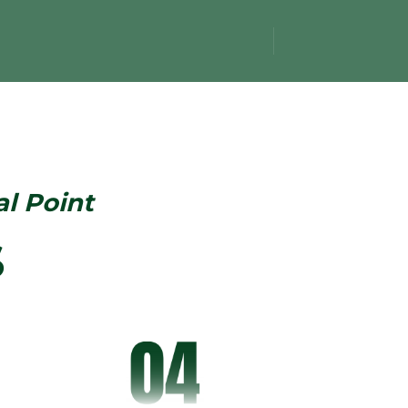
al Point
S