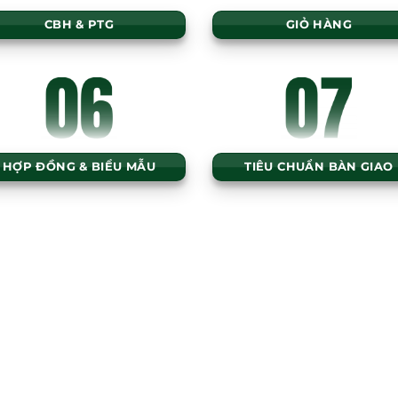
CBH & PTG
GIỎ HÀNG
HỢP ĐỒNG & BIỂU MẪU
TIÊU CHUẨN BÀN GIAO