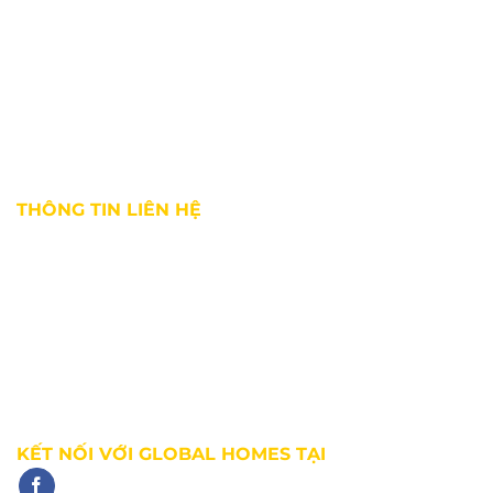
Giới thiệu
Tin tức thị trường
Dự án
Kiến thức môi giới
Tuyển dụng
Chính sách bảo mật
Điều khoản sử dụng
THÔNG TIN LIÊN HỆ
Địa chỉ:
36 Bùi Thị Xuân, phường Bến Thành, Quận 1, TP. HCM
Hotline:
0927 18 28 28
Email:
info@ghomes.vn
Website:
https://ghomes.vn
KẾT NỐI VỚI GLOBAL HOMES TẠI