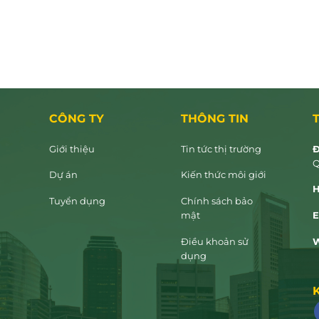
CÔNG TY
THÔNG TIN
Giới thiệu
Tin tức thị trường
Đ
Q
Dự án
Kiến thức môi giới
H
Tuyển dụng
Chính sách bảo
mật
E
Điều khoản sử
W
dụng