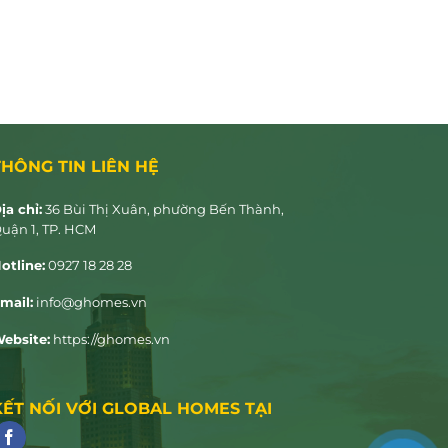
THÔNG TIN LIÊN HỆ
ịa chỉ:
36 Bùi Thị Xuân, phường Bến Thành,
uận 1, TP. HCM
otline:
0927 18 28 28
mail:
info@ghomes.vn
ebsite:
https://ghomes.vn
KẾT NỐI VỚI GLOBAL HOMES TẠI