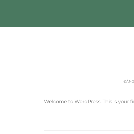
Bỏ
qua
nội
dung
ĐĂN
Welcome to WordPress. This is your firs